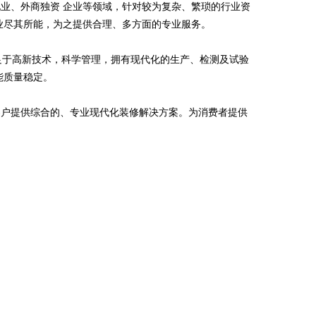
业、外商独资 企业等领域，针对较为复杂、繁琐的行业资
业尽其所能，为之提供合理、多方面的专业服务。
立足于高新技术，科学管理，拥有现代化的生产、检测及试验
能质量稳定。
客户提供综合的、专业现代化装修解决方案。为消费者提供