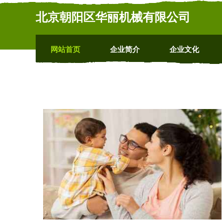
北京朝阳区华丽机械有限公司
网站首页
企业简介
企业文化