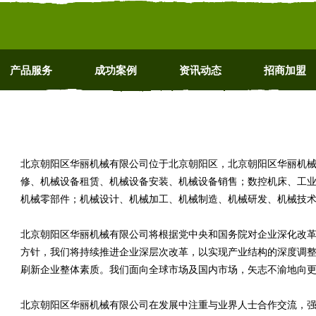
产品服务
成功案例
资讯动态
招商加盟
北京朝阳区华丽机械有限公司位于北京朝阳区，北京朝阳区华丽机械有限公
修、机械设备租赁、机械设备安装、机械设备销售；数控机床、工
机械零部件；机械设计、机械加工、机械制造、机械研发、机械技
北京朝阳区华丽机械有限公司将根据党中央和国务院对企业深化改
方针，我们将持续推进企业深层次改革，以实现产业结构的深度调
刷新企业整体素质。我们面向全球市场及国内市场，矢志不渝地向
北京朝阳区华丽机械有限公司在发展中注重与业界人士合作交流，强