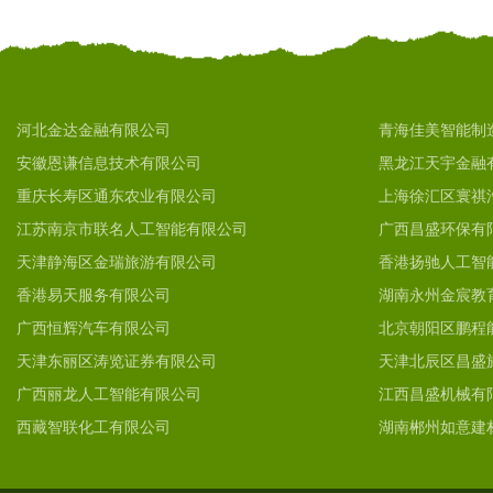
河北金达金融有限公司
青海佳美智能制
安徽恩谦信息技术有限公司
黑龙江天宇金融
重庆长寿区通东农业有限公司
上海徐汇区寰祺
江苏南京市联名人工智能有限公司
广西昌盛环保有
天津静海区金瑞旅游有限公司
香港扬驰人工智
香港易天服务有限公司
湖南永州金宸教
广西恒辉汽车有限公司
北京朝阳区鹏程
天津东丽区涛览证券有限公司
天津北辰区昌盛
广西丽龙人工智能有限公司
江西昌盛机械有
西藏智联化工有限公司
湖南郴州如意建